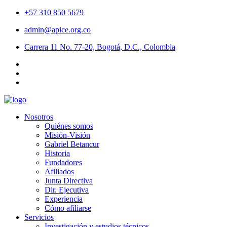
+57 310 850 5679
admin@apice.org.co
Carrera 11 No. 77-20, Bogotá, D.C., Colombia
Nosotros
Quiénes somos
Misión-Visión
Gabriel Betancur
Historia
Fundadores
Afiliados
Junta Directiva
Dir. Ejecutiva
Experiencia
Cómo afiliarse
Servicios
Investigación y estudios técnicos